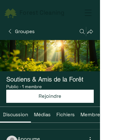
Forest Cleaning
Groupes
Soutiens & Amis de la Forêt
Public
·
1 membre
Rejoindre
Discussion
Médias
Fichiers
Membres
Anonyme