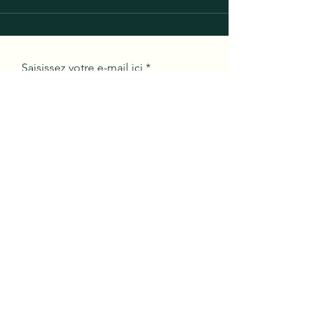
Saisissez votre e-mail ici
S'inscrire
Forest Cleaning
01 84 80 22 57
contact@forestcleaning.fr